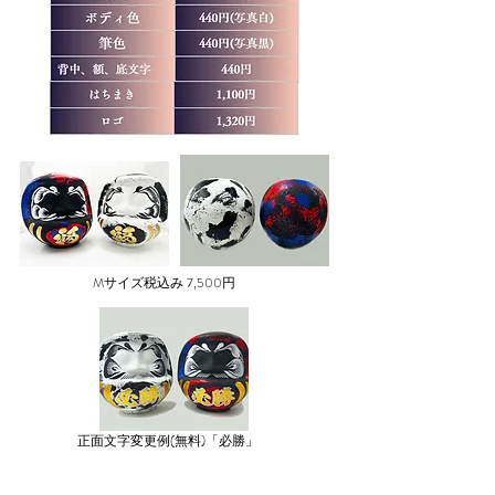
Mサイズ税込み​ 7,500円
正面文字変更例(無料)「必勝」