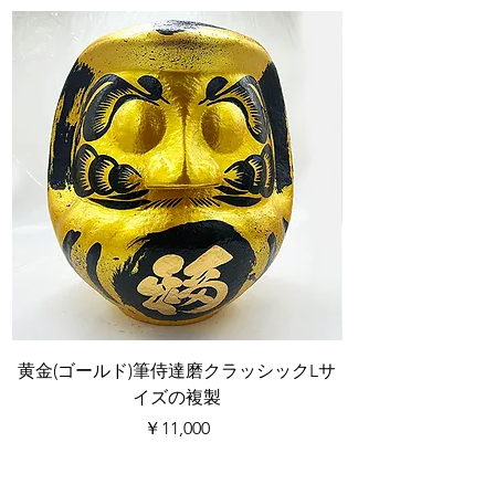
黄金(ゴールド)筆侍達磨クラッシックLサ
黄金(ゴールド)筆
イズの複製
価格
￥11,000