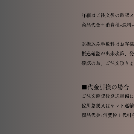
詳細はご注文後の確認メ
商品代金＋消費税+送料
※振込み手数料はお客様
振込確認が出来次第、発
確認の為、ご注文頂きま
■代金引換の場合
ご注文確認後発送準備に
佐川急便又はヤマト運輸
商品代金+消費税＋代引