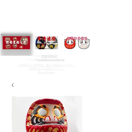
TEL/
09085008245
E-mai
l
tozuka@mail.wind.ne.jp
3,980円以上送料無料、海外は別途かかります。
3,980円以下の送料について。
About shipping