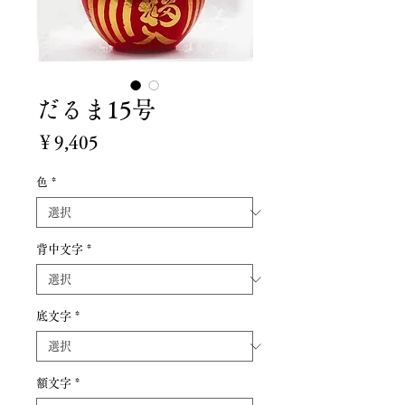
だるま15号
価
￥9,405
格
色
*
背中文字
*
底文字
*
額文字
*