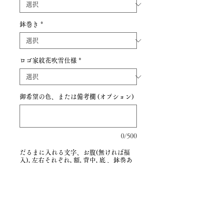
鉢巻き
*
ロゴ家紋花吹雪仕様
*
御希望の色、または備考欄 (オプション)
0/500
だるまに入れる文字、お腹(無ければ福
入), 左右それぞれ, 額, 背中, 底 、鉢巻あ
る場合入れる文字 (オプション)
0/500