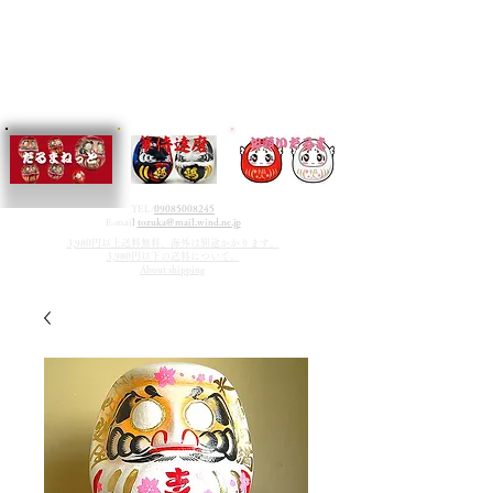
TEL/
09085008245
E-mai
l
tozuka@mail.wind.ne.jp
3,980円以上送料無料、海外は別途かかります。
3,980円以下の送料について。
About shipping