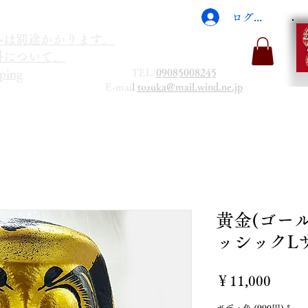
ログイン
海外は別途かかります。
送料について。
TEL/
09085008245
ping
E-mai
l
tozuka@mail.wind.ne.jp
黄金(ゴー
ッシックL
価
￥11,000
格