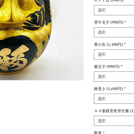
ボディ色 (990円)
*
選択
背中文字 (990円)
*
選択
筆の色 (1,100円)
*
選択
額文字 (990円)
*
選択
鉢巻き (1,650円)
*
選択
ロゴ家紋花吹雪仕様 (1,
選択
数量
*