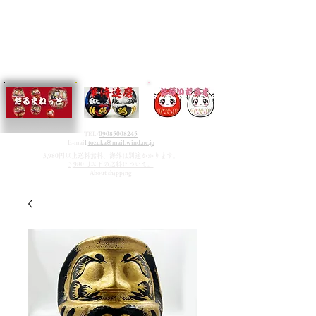
TEL/
09085008245
E-mai
l
tozuka@mail.wind.ne.jp
3,980円以上送料無料、海外は別途かかります。
3,980円以下の送料について。
About shipping