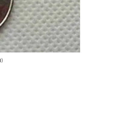
)
Contact us
Legal notice
ruma Net inc.