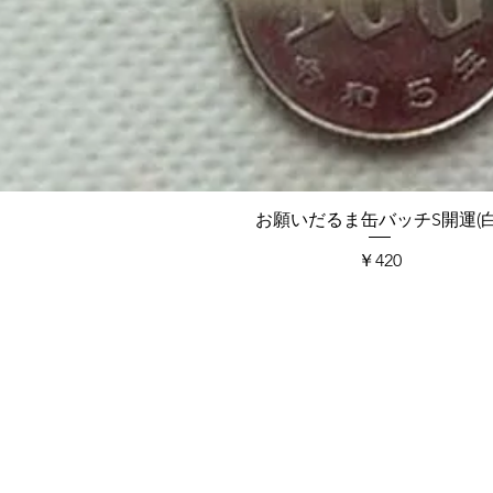
クイックビュー
お願いだるま缶バッチS開運(白
価格
￥420
Payment methods
Privacy policy
©︎2026 Da