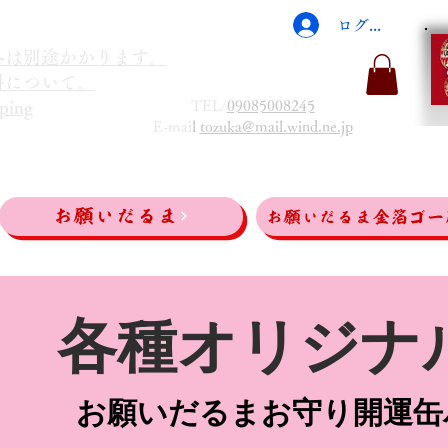
ログイン
海外は別途かかります。
送料について。
TEL/
09085008245
ping
E-mai
l
tozuka@mail.wind.ne.jp
お願いだるま
お願いだるま金箔ゴー
各種オリジナ
お願いだるまお守り開運缶