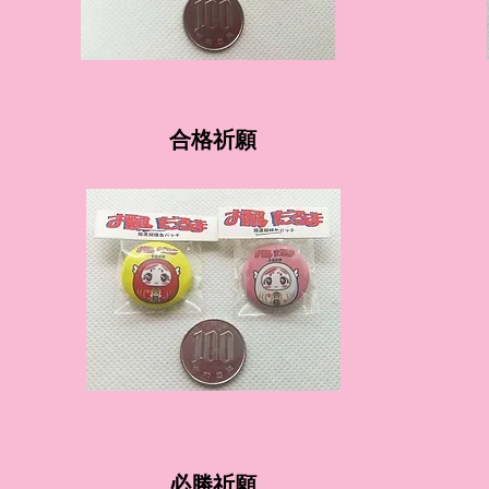
​合格祈願
​必勝祈願