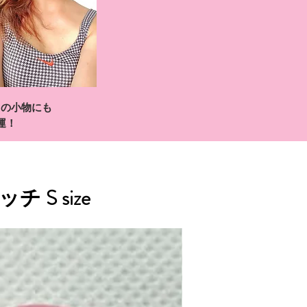
りの小物にも
運！
S size