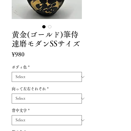
黄金(ゴールド)筆侍
達磨モダンSSサイズ
Price
¥980
ボディ色
*
向って左右それぞれ
*
背中文字
*