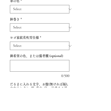
筆の色
*
鉢巻き
*
ロゴ家紋花吹雪仕様
*
御希望の色、または備考欄 (optional)
0/500
だるまに入れる文字、お腹(無ければ福),
左右それぞれ, 額, 背中, 底 、鉢巻ある場
合入れる文字 (optional)