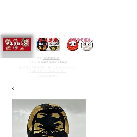
TEL/
09085008245
E-mai
l
tozuka@mail.wind.ne.jp
3,980円以上送料無料、海外は別途かかります。
3,980円以下の送料について。
About shipping