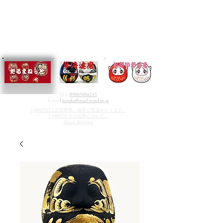
TEL/
09085008245
E-mai
l
tozuka@mail.wind.ne.jp
3,980円以上送料無料、海外は別途かかります。
3,980円以下の送料について。
About shipping