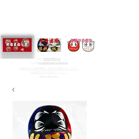
TEL/
09085008245
E-mai
l
tozuka@mail.wind.ne.jp
3,980円以上送料無料、海外は別途かかります。
3,980円以下の送料について。
About shipping