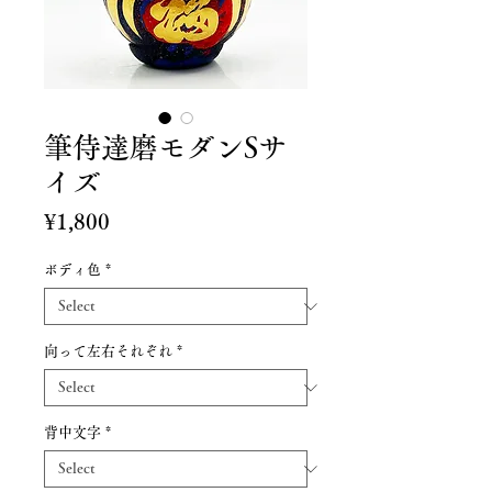
筆侍達磨モダンSサ
イズ
Price
¥1,800
ボディ色
*
向って左右それぞれ
*
背中文字
*