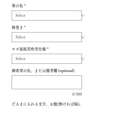
筆の色
*
鉢巻き
*
ロゴ家紋花吹雪仕様
*
御希望の色、または備考欄 (optional)
0/500
だるまに入れる文字、お腹(無ければ福),
左右それぞれ, 額, 背中, 底 、鉢巻ある場
合入れる文字 (optional)