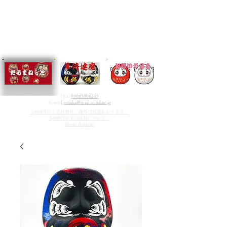
TEL/
09085008245
E-mai
l
tozuka@mail.wind.ne.jp
3,980円以上送料無料、海外は別途かかります。
3,980円以下の送料について。
About shipping