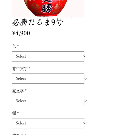
必勝だるま9号
Price
¥4,900
色
*
背中文字
*
底文字
*
額
*