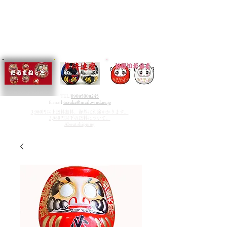
TEL/
09085008245
E-mai
l
tozuka@mail.wind.ne.jp
3,980円以上送料無料、海外は別途かかります。
3,980円以下の送料について。
About shipping