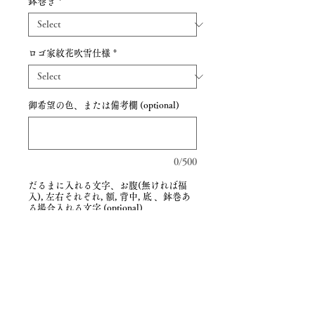
鉢巻き
*
ロゴ家紋花吹雪仕様
*
御希望の色、または備考欄 (optional)
0/500
だるまに入れる文字、お腹(無ければ福
入), 左右それぞれ, 額, 背中, 底 、鉢巻あ
る場合入れる文字 (optional)
0/500
Quantity
*