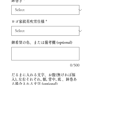
鉢巻き
*
ロゴ家紋花吹雪仕様
*
御希望の色、または備考欄 (optional)
0/500
だるまに入れる文字、お腹(無ければ福
入), 左右それぞれ, 額, 背中, 底 、鉢巻あ
る場合入れる文字 (optional)
0/500
Quantity
*