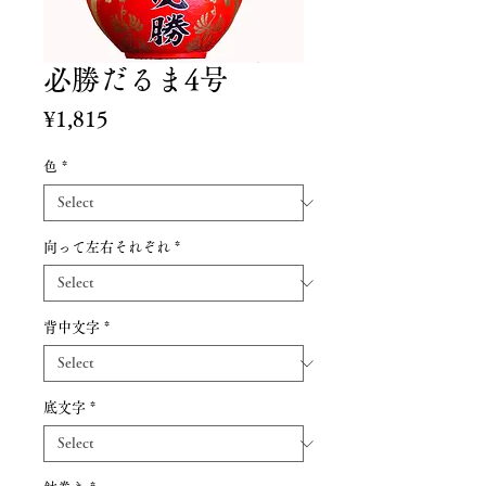
必勝だるま4号
Price
¥1,815
色
*
向って左右それぞれ
*
背中文字
*
底文字
*