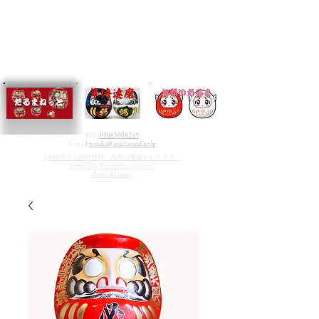
TEL/
09085008245
E-mai
l
tozuka@mail.wind.ne.jp
3,980円以上送料無料、海外は別途かかります。
3,980円以下の送料について。
About shipping