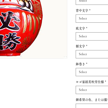
Select
背中文字
*
Select
底文字
*
Select
額文字
*
Select
鉢巻き
*
Select
ロゴ家紋花吹雪仕様
*
Select
御希望の色、または備考欄 (