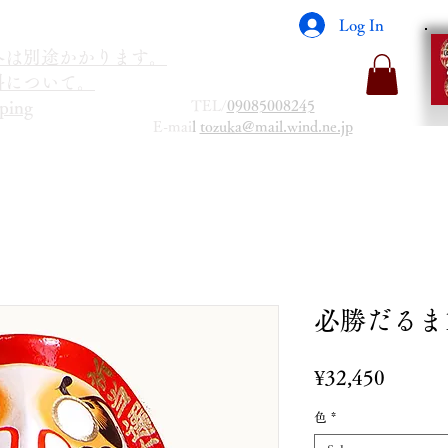
Log In
海外は別途かかります。
送料について。
TEL/
09085008245
ping
E-mai
l
tozuka@mail.wind.ne.jp
必勝だるま
Price
¥32,450
色
*