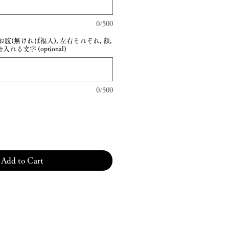
0/500
(無ければ福入), 左右それぞれ, 額,
れる文字 (optional)
0/500
Add to Cart
Contact us