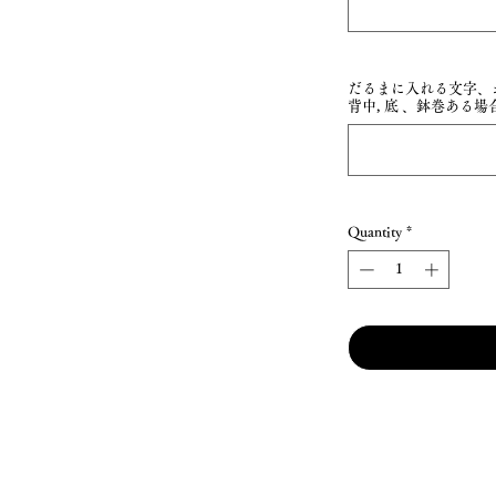
だるまに入れる文字、お腹
背中, 底 、鉢巻ある場合入
Quantity
*
Payment methods