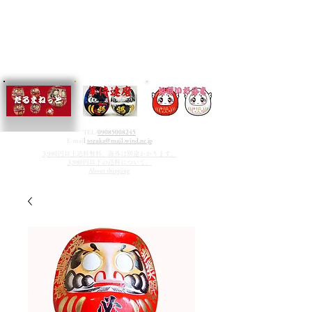
TEL/
09085008245
E-mai
l
tozuka@mail.wind.ne.jp
3,980円以上送料無料、海外は別途かかります。
3,980円以下の送料について。
About shipping