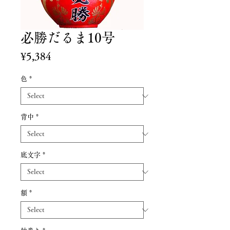
必勝だるま10号
Price
¥5,384
色
*
背中
*
底文字
*
額
*