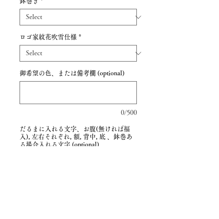
鉢巻き
*
ロゴ家紋花吹雪仕様
*
御希望の色、または備考欄 (optional)
0/500
だるまに入れる文字、お腹(無ければ福
入), 左右それぞれ, 額, 背中, 底 、鉢巻あ
る場合入れる文字 (optional)
0/500
Quantity
*