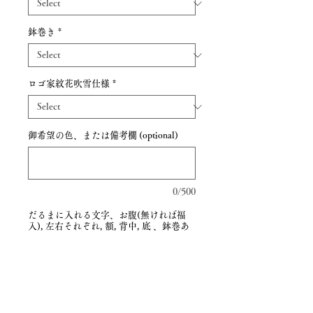
鉢巻き
*
ロゴ家紋花吹雪仕様
*
御希望の色、または備考欄 (optional)
0/500
だるまに入れる文字、お腹(無ければ福
入), 左右それぞれ, 額, 背中, 底 、鉢巻あ
る場合入れる文字 (optional)
0/500