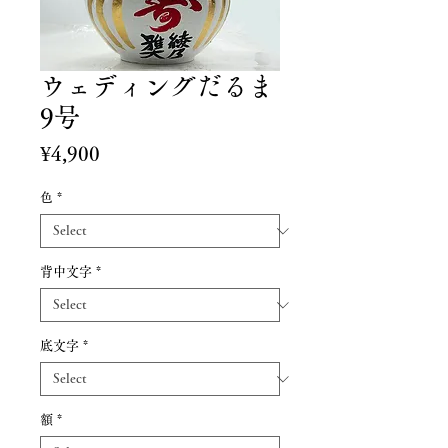
ウェディングだるま
9号
Price
¥4,900
色
*
背中文字
*
底文字
*
額
*