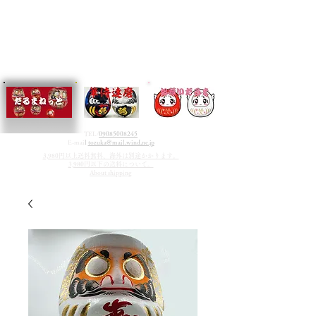
TEL/
09085008245
E-mai
l
tozuka@mail.wind.ne.jp
3,980円以上送料無料、海外は別途かかります。
3,980円以下の送料について。
About shipping