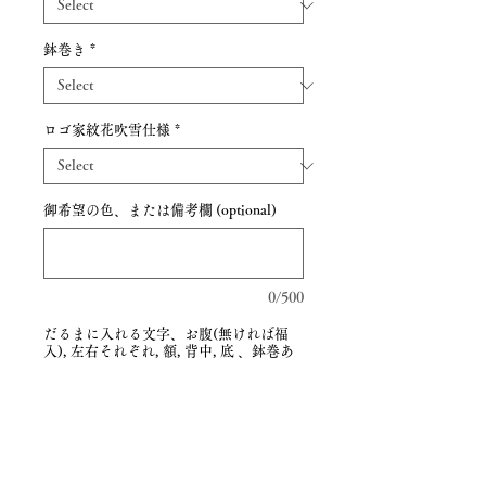
鉢巻き
*
ロゴ家紋花吹雪仕様
*
御希望の色、または備考欄 (optional)
0/500
だるまに入れる文字、お腹(無ければ福
入), 左右それぞれ, 額, 背中, 底 、鉢巻あ
る場合入れる文字 (optional)
0/500