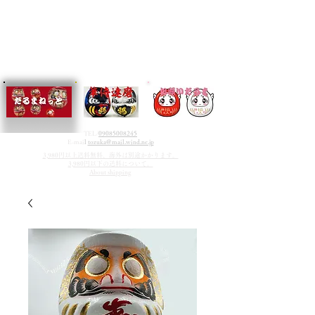
TEL/
09085008245
E-mai
l
tozuka@mail.wind.ne.jp
3,980円以上送料無料、海外は別途かかります。
3,980円以下の送料について。
About shipping