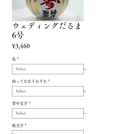
ウェディングだるま
6号
Price
¥3,460
色
*
向って左右それぞれ
*
背中文字
*
底文字
*