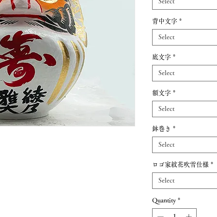
Select
背中文字
*
Select
底文字
*
Select
額文字
*
Select
鉢巻き
*
Select
ロゴ家紋花吹雪仕様
*
Select
Quantity
*