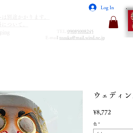
Log In
海外は別途かかります。
送料について。
TEL/
09085008245
ping
E-mai
l
tozuka@mail.wind.ne.jp
ウェディン
Price
¥8,772
色
*