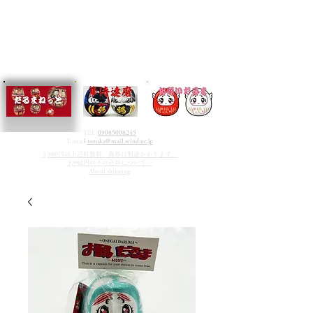
TEL/
09085008245
E-mai
l
tozuka@mail.wind.ne.jp
3,980円以上送料無料、海外は別途かかります。
3,980円以下の送料について。
About shipping