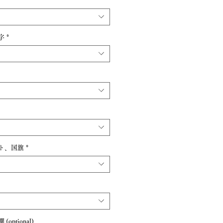
字
*
ト、国旗
*
ptional)