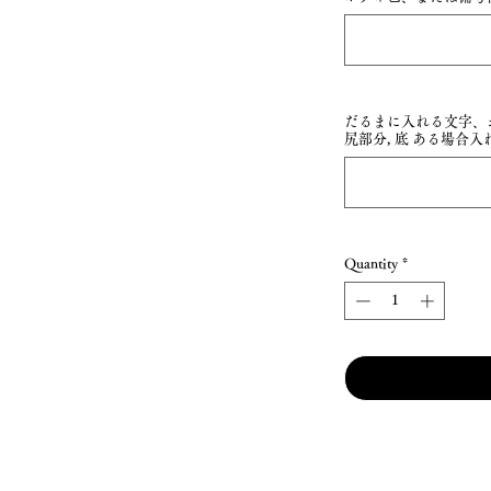
だるまに入れる文字、お
尻部分, 底 ある場合入れる文
Quantity
*