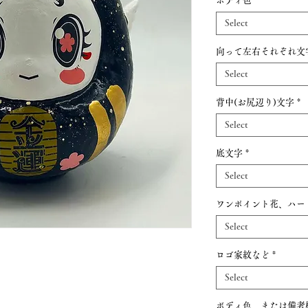
ボディ色
*
Select
向って左右それぞれ文
Select
背中(お尻辺り)文字
*
Select
底文字
*
Select
ワンポイント花、ハー
Select
ロゴ家紋など
*
Select
ボディ色、または備考欄 (o