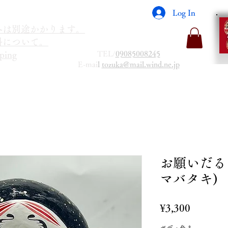
Log In
海外は別途かかります。
送料について。
TEL/
09085008245
ping
E-mai
l
tozuka@mail.wind.ne.jp
お願いだる
マバタキ)
Price
¥3,300