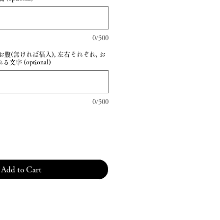
0/500
腹(無ければ福入), 左右それぞれ, お
字 (optional)
0/500
Add to Cart