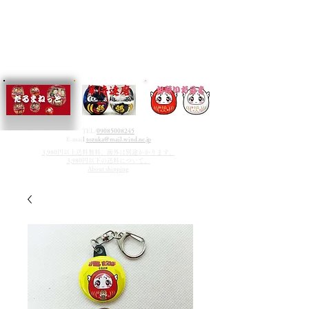
TEL/
09085008245
E-mai
l
tozuka@mail.wind.ne.jp
3,980円以上送料無料、海外は別途かかります。
3,980円以下の送料について。
About shipping