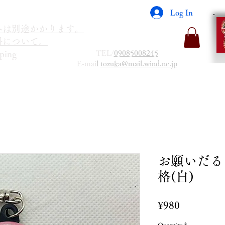
Log In
海外は別途かかります。
送料について。
TEL/
09085008245
ping
E-mai
l
tozuka@mail.wind.ne.jp
お願いだる
格(白)
Price
¥980