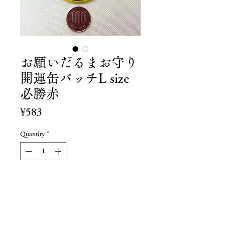
お願いだるまお守り
開運缶バッチL size
必勝赤
Price
¥583
Quantity
*
Add to Cart