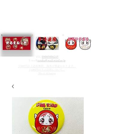
TEL/
09085008245
E-mai
l
tozuka@mail.wind.ne.jp
3,980円以上送料無料、海外は別途かかります。
3,980円以下の送料について。
About shipping