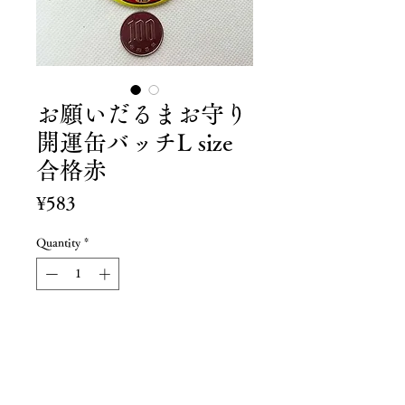
お願いだるまお守り
開運缶バッチL size
合格赤
Price
¥583
Quantity
*
Add to Cart