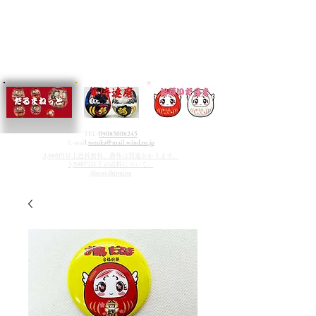
TEL/
09085008245
E-mai
l
tozuka@mail.wind.ne.jp
3,980円以上送料無料、海外は別途かかります。
3,980円以下の送料について。
About shipping