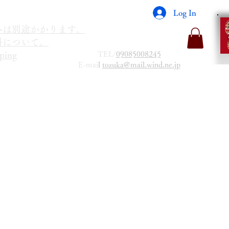
Log In
海外は別途かかります。
送料について。
Item List
TEL/
09085008245
ping
E-mai
l
tozuka@mail.wind.ne.jp