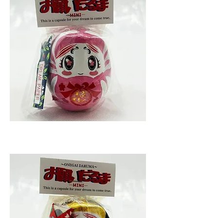
お願いだるまMINI縁結び
Price
¥1,100