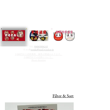
TEL/
09085008245
E-mai
l
tozuka@mail.wind.ne.jp
3,980円以上送料無料、海外は別途かかります。
3,980円以下の送料について。
About shipping
お願いだるまミニ縁結
び
Filter & Sort