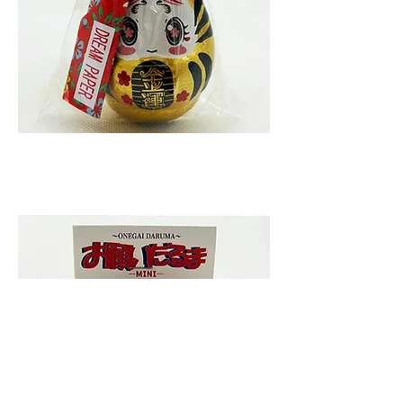
お願いだるまMINI金運(顔タイプAマ
バタキ)
Price
¥1,100