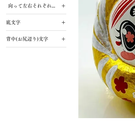
あり
向って左右それぞれ文字
なし
あり
底文字
なし
あり
背中(お尻辺り)文字
なし
あり
なし
お願いだるま合格金箔ゴー