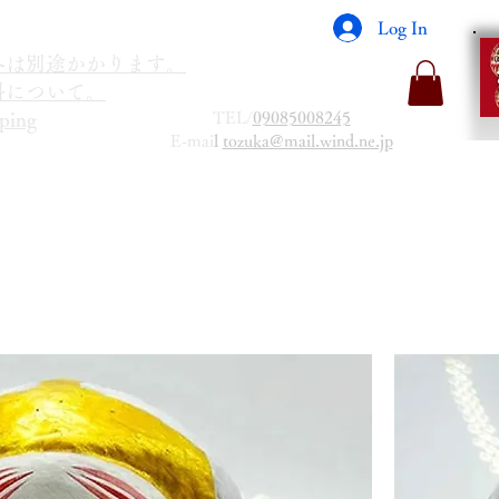
Log In
海外は別途かかります。
送料について。
TEL/
09085008245
ping
E-mai
l
tozuka@mail.wind.ne.jp
金箔ゴールドプレミアム合格