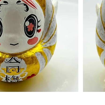
ルド顔(タイプAマバタキ)
お願いだるま