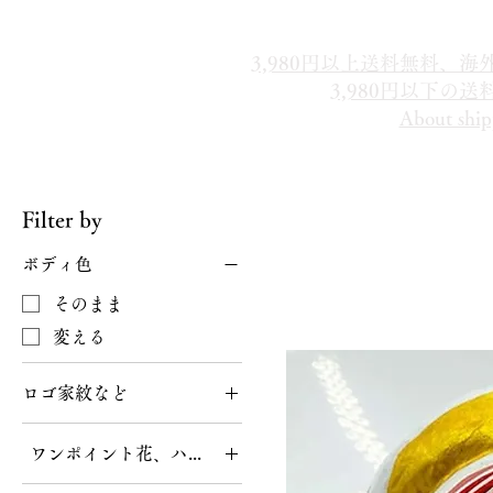
3,980円以上送料無料、
3,980円以下の
About ship
Filter by
​お願いだるま
ボディ色
そのまま
変える
ロゴ家紋など
あり（データを送って
ワンポイント花、ハート、国旗
下さい）
なし