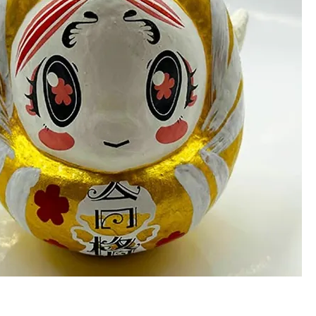
合格金箔ゴールド顔(タイプBオトメ)