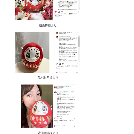
磯西舞様より
茂木彩乃様より
采澤舞紗様
より