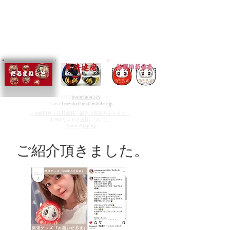
TEL/
09085008245
E-mai
l
tozuka@mail.wind.ne.jp
3,980円以上送料無料、海外は別途かかります。
3,980円以下の送料について。
About shipping
​ご紹介頂きました。